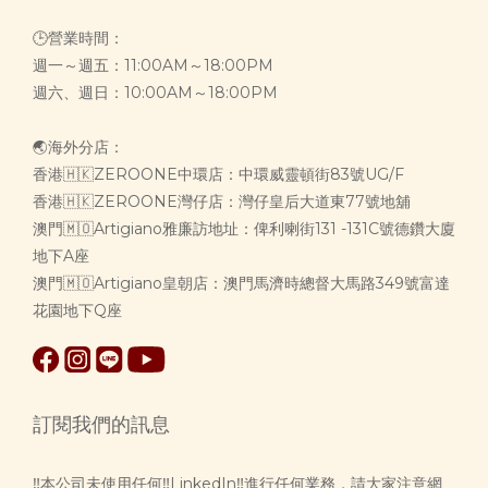
🕒營業時間：
週一～週五：11:00AM～18:00PM
週六、週日：10:00AM～18:00PM
🌏海外分店：
香港🇭🇰ZEROONE中環店：中環威靈頓街83號UG/F
香港🇭🇰ZEROONE灣仔店：灣仔皇后大道東77號地舖
澳門🇲🇴Artigiano雅廉訪地址：俾利喇街131 -131C號德鑽大廈
地下A座
澳門🇲🇴Artigiano皇朝店：澳門馬濟時總督大馬路349號富達
花園地下Q座
訂閱我們的訊息
‼️本公司未使用任何‼️LinkedIn‼️進行任何業務，請大家注意網