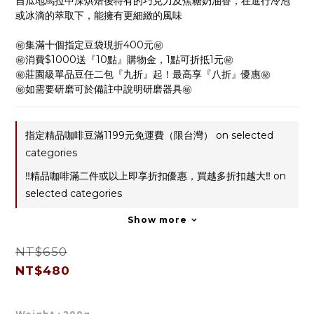
自瓜地馬拉中深烘焙後特有的巧克力及焦糖奶油香，在進行冷泡
或冰滴的萃取下，能擁有更細緻的風味
㊙️集滿十個指定豆袋現折400元㊙️
㊙️消費$1000送『10點』購物金，1點可折抵1元㊙️
㊙️莊園級單品豆任二包『九折』起！最高享『八折』優惠㊙️
㊙️如需要研磨可於備註中說明研磨器具㊙️
指定精品咖啡豆滿1199元免運費（限台灣） on selected
categories
‼️精品咖啡滿二件或以上即享折扣優惠，買越多折扣越大‼️ on
selected categories
Show more
NT$650
NT$480