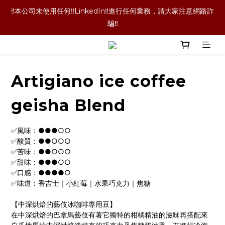
‼️本公司未使用任何‼️LinkedIn‼️進行任何業務，請大家注意網路詐
‼️本公司未使用任何‼️LinkedIn‼️進行任何業務，請大家注意網路詐
騙‼️
騙‼️
‼️咖啡豆喝完了！咖啡袋就丟掉嗎！當然不是囉！長期購買的老客
戶都懂的省錢技術，點擊文字查看詳情內容‼️
Artigiano ice coffee
‼️單品咖啡任選二包9折優惠！買更多折扣越多喔‼️
geisha Blend
‼️本公司未使用任何‼️LinkedIn‼️進行任何業務，請大家注意網路詐
騙‼️
✅風味：●●●○○
✅酸質：●●○○○
✅苦味：●●○○○
✅甜味：●●●○○
✅口感：●●●●○
✅味道：香吉士｜小紅莓｜水果巧克力｜焦糖
【中深烘焙的藝伎冰咖啡專用豆】
在中深烘焙的巴拿馬藝伎有著它獨特的柑橘精油的滋味再搭配來