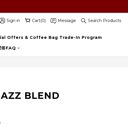
字查看詳情內容‼️
Sign in
Cart(0)
Message
Search Products
ial Offers & Coffee Bag Trade-In Program
問答FAQ
BUY NOW
 JAZZ BLEND
』