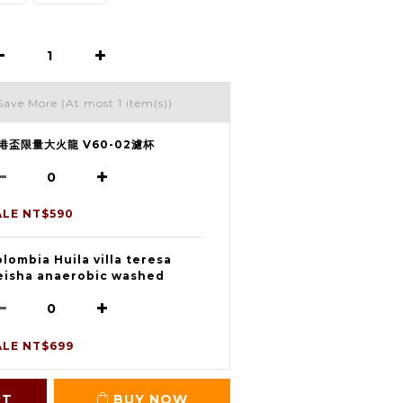
Save More
(At most 1 item(s))
港盃限量大火龍 V60-02濾杯
ALE NT$590
lombia Huila villa teresa
eisha anaerobic washed
ALE NT$699
RT
BUY NOW