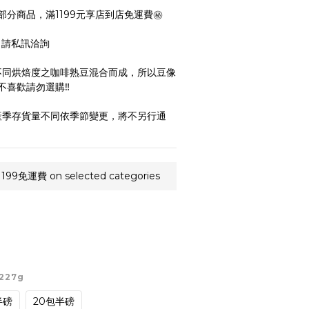
部分商品，滿1199元享店到店免運費㊙️
，請私訊洽詢
種不同烘焙度之咖啡熟豆混合而成，所以豆像
喜歡請勿選購‼️
依產季存貨量不同依季節變更，將不另行通
運費 on selected categories
227g
半磅
20包半磅