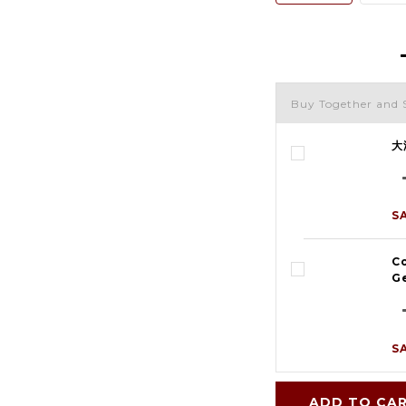
Buy Together and 
大
S
Co
G
S
ADD TO CA