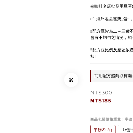
㊙️咖啡名店批發用豆區
✅  海外地區運費另計
‼️配方豆皆為二～三
會有不均勻之情況，如不
‼️配方豆比例及產區
知‼️
商用配方超商取貨滿1199免
NT$300
NT$185
商品包裝規格重量
: 半磅
半磅227g
10包