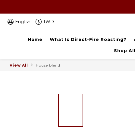
‼️咖啡豆喝完了
English
TWD
Home
What Is Direct-Fire Roasting?
Shop Al
View All
House blend