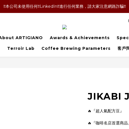
‼️本公司未使用任何‼️LinkedIn‼️進行任何業務，請大家注意網路詐騙‼️
‼️本公司未使用任何‼️LinkedIn‼️進行任何業務，請大家注意網路詐騙‼️
！咖啡袋就丟掉嗎！當然不是囉！長期購買的老客戶都懂的省錢技術，點擊文
‼️單品咖啡任選二包9折優惠！買更多折扣越多喔‼️
About ARTIGIANO
Awards & Achievements
Spec
‼️本公司未使用任何‼️LinkedIn‼️進行任何業務，請大家注意網路詐騙‼️
l
Terroir Lab
Coffee Brewing Parameters
客戶
JIKABI
🔥『超人氣配方豆』
🔥『咖啡名店首選商品