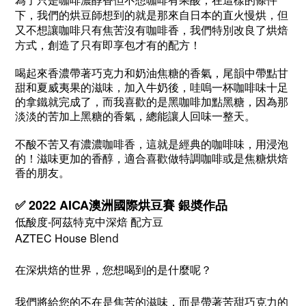
為了只是咖啡濃醇香但不想咖啡有果酸，在這樣的條件
下，我們的烘豆師想到的就是那來自日本的直火慢烘，但
又不想讓咖啡只有焦苦沒有咖啡香，我們特別改良了烘焙
方式，創造了只有即享包才有的配方！
喝起來香濃帶著巧克力和奶油焦糖的香氣，尾韻中帶點甘
甜和夏威夷果的滋味，加入牛奶後，哇嗚一杯咖啡味十足
的拿鐵就完成了，而我喜歡的是黑咖啡加點黑糖，因為那
淡淡的苦加上黑糖的香氣，總能讓人回味一整天。
不酸不苦又有濃濃咖啡香，這就是經典的咖啡味，用浸泡
的！滋味更加的香醇，適合喜歡做特調咖啡或是焦糖烘焙
香的朋友。
✅ 2022 AICA澳洲國際烘豆賽 銀奬作品
低酸度-阿茲特克中深焙 配方豆
AZTEC House
Blend
在深烘焙的世界，您想喝到的是什麼呢？
我們將給您的不在是焦苦的滋味，而是帶著苦甜巧克力的