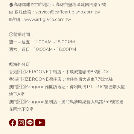
🏠高雄咖啡館門市地址：高雄市鹽埕區建國四路41號
📧 客服信箱：service@caffeartigiano.com.tw
🌐官網：www.artigiano.com.tw
🕒營業時間：
週一～週五：11:00AM～18:00PM
週六、週日：10:00AM～18:00PM
🌏海外分店：
香港🇭🇰ZEROONE中環店：中環威靈頓街83號UG/F
香港🇭🇰ZEROONE灣仔店：灣仔皇后大道東77號地舖
澳門🇲🇴Artigiano雅廉訪地址：俾利喇街131 -131C號德鑽大廈
地下A座
澳門🇲🇴Artigiano皇朝店：澳門馬濟時總督大馬路349號富達
花園地下Q座