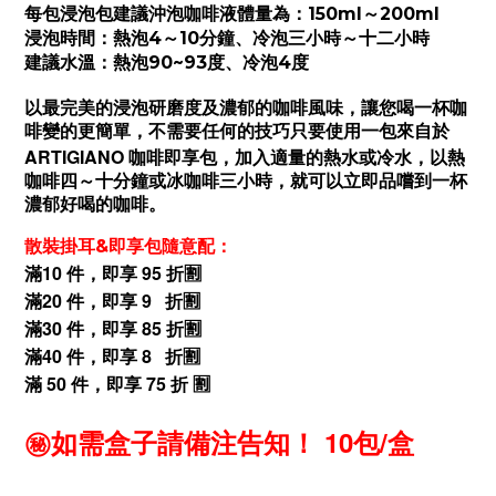
每包浸泡包建議沖泡咖啡液體量為：150ml～200ml
浸泡時間：熱泡4～10分鐘、冷泡三小時～十二小時
建議水溫：熱泡90~93度、冷泡4度
以最完美的浸泡研磨度及濃郁的咖啡風味，讓您喝一杯咖
啡變的更簡單，不需要任何的技巧只要使用一包來自於
ARTIGIANO
咖啡即享包，加入適量的熱水或冷水，以熱
咖啡四～十分鐘或冰咖啡三小時，就可以立即品嚐到一杯
濃郁好喝的咖啡。
散裝掛耳&即享包隨意配：
滿10 件，即享 95 折🈹
滿20 件，即享 9 折🈹
滿30 件，即享 85 折🈹
滿40 件，即享 8 折🈹
滿 50 件，即享 75 折 🈹
㊙️如需盒子請備注告知！ 10包/盒