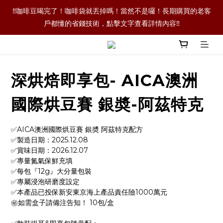
‼️本公司未使用任何‼️LinkedIn‼️進行任何業務，請大家注意網路詐
‼️咖啡豆喝完了！咖啡袋就丟掉嗎！當然不是囉！長期購買的老客
戶都懂的省錢技術，點擊文字查看詳情內容‼️
騙‼️
‼️單品咖啡任選二包9折優惠！買更多折扣越多喔‼️
深烘焙即享包- AICA澳洲
‼️本公司未使用任何‼️LinkedIn‼️進行任何業務，請大家注意網路詐
騙‼️
國際烘豆賽 銀奬-阿茲特克
✅AICA澳洲國際烘豆賽 銀奬 阿茲特克配方
✅製造日期：2025.12.08
✅賞味日期：2026.12.07
✅專量氮氣保鮮充填
✅每包『12g』大分量包裝
✅專屬浸泡研磨度設定
✅本產品已投保新安東京海上產品責任險1000萬元
㊙️如需盒子請備注告知！ 10包/盒