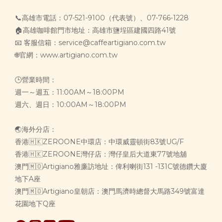
📞高雄市電話：07-521-9100（代表號）、07-766-1228
🏠高雄咖啡館門市地址：高雄市鹽埕區建國四路41號
📧 客服信箱：service@caffeartigiano.com.tw
🌐官網：www.artigiano.com.tw
🕒營業時間：
週一～週五：11:00AM～18:00PM
週六、週日：10:00AM～18:00PM
🌏海外分店：
香港🇭🇰ZEROONE中環店：中環威靈頓街83號UG/F
香港🇭🇰ZEROONE灣仔店：灣仔皇后大道東77號地舖
澳門🇲🇴Artigiano雅廉訪地址：俾利喇街131 -131C號德鑽大廈
地下A座
澳門🇲🇴Artigiano皇朝店：澳門馬濟時總督大馬路349號富達
花園地下Q座