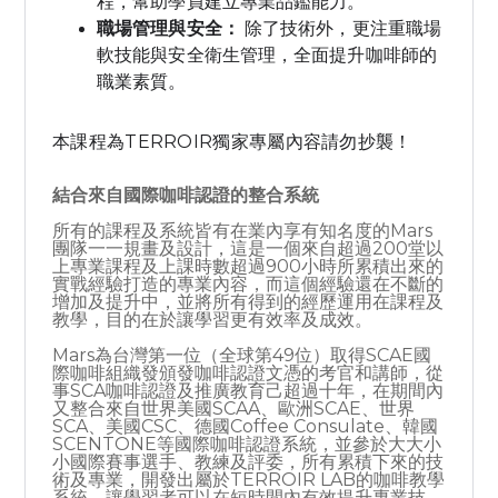
程，幫助學員建立專業品鑑能力。
職場管理與安全：
除了技術外，更注重職場
軟技能與安全衛生管理，全面提升咖啡師的
職業素質。
本課程為TERROIR獨家專屬內容請勿抄襲！
結合來自國際咖啡認證的整合系統
所有的課程及系統皆有在業內享有知名度的Mars
團隊一一規畫及設計，這是一個來自超過200堂以
上專業課程及上課時數超過900小時所累積出來的
實戰經驗打造的專業內容，而這個經驗還在不斷的
增加及提升中，並將所有得到的經歷運用在課程及
教學，目的在於讓學習更有效率及成效。
Mars為台灣第一位（全球第49位）取得SCAE國
際咖啡組織發頒發咖啡認證文憑的考官和講師，從
事SCA咖啡認證及推廣教育己超過十年，在期間內
又整合來自世界美國SCAA、歐洲SCAE、世界
SCA、美國CSC、德國Coffee Consulate、韓國
SCENTONE等國際咖啡認證系統，並參於大大小
小國際賽事選手、教練及評委，所有累積下來的技
術及專業，開發出屬於TERROIR LAB的咖啡教學
系統，讓學習者可以在短時間內有效提升專業技