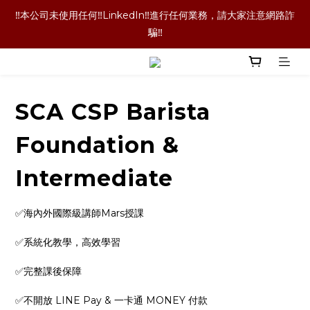
‼️本公司未使用任何‼️LinkedIn‼️進行任何業務，請大家注意網路詐
‼️本公司未使用任何‼️LinkedIn‼️進行任何業務，請大家注意網路詐
騙‼️
騙‼️
‼️咖啡豆喝完了！咖啡袋就丟掉嗎！當然不是囉！長期購買的老客
戶都懂的省錢技術，點擊文字查看詳情內容‼️
SCA CSP Barista
‼️單品咖啡任選二包9折優惠！買更多折扣越多喔‼️
Foundation &
‼️本公司未使用任何‼️LinkedIn‼️進行任何業務，請大家注意網路詐
Intermediate
騙‼️
✅海內外國際級講師Mars授課
✅系統化教學，高效學習
✅完整課後保障
✅不開放 LINE Pay & 一卡通 MONEY 付款