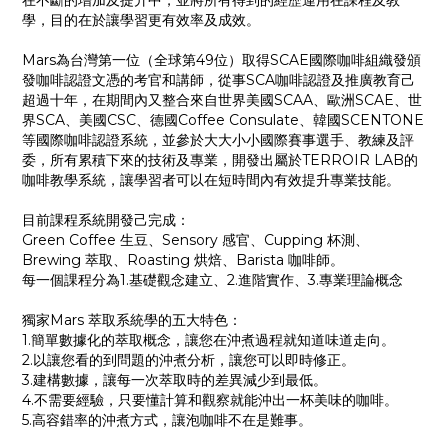
在不斷的增加及提升中，並將所有得到的經歷運用在課程及教
學，目的在於讓學習更有效率及成效。
Mars為台灣第一位（全球第49位）取得SCAE國際咖啡組織發頒
發咖啡認證文憑的考官和講師，從事SCA咖啡認證及推廣教育己
超過十年，在期間內又整合來自世界美國SCAA、歐洲SCAE、世
界SCA、美國CSC、德國Coffee Consulate、韓國SCENTONE
等國際咖啡認證系統，並參於大大小小國際賽事選手、教練及評
委，所有累積下來的技術及專業，開發出屬於TERROIR LAB的
咖啡教學系統，讓學習者可以在短時間內有效提升專業技能。
目前課程系統開發己完成：
Green Coffee 生豆、Sensory 感官、Cupping 杯測、
Brewing 萃取、Roasting 烘焙、Barista 咖啡師。
每一個課程分為1.基礎觀念建立、2.進階實作、3.專業理論概念
獨家Mars 萃取系統學的五大特色：
1.簡單數據化的萃取概念，讓您在沖煮過程就知道味道走向。
2.以讓您看的到問題的沖煮分析，讓您可以即時修正。
3.建構數據，讓每一次萃取時的差異減少到最低。
4.不需要經驗，只要懂計算和觀察就能沖出一杯美味的咖啡。
5.高容錯率的沖煮方式，讓泡咖啡不在是難事。