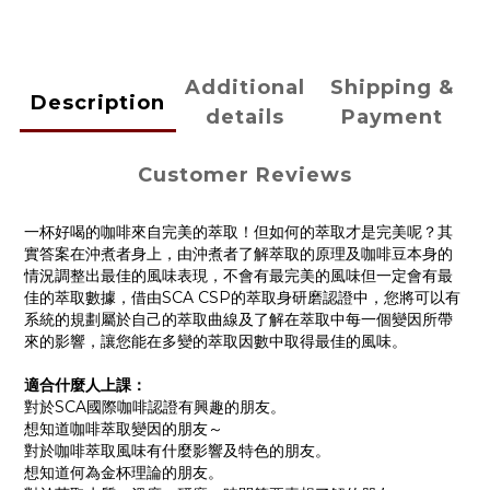
Additional
Shipping &
Description
details
Payment
Customer Reviews
一杯好喝的咖啡來自完美的萃取！但如何的萃取才是完美呢？其
實答案在沖煮者身上，由沖煮者了解萃取的原理及咖啡豆本身的
情況調整出最佳的風味表現，不會有最完美的風味但一定會有最
佳的萃取數據，借由SCA CSP的萃取身研磨認證中，您將可以有
系統的規劃屬於自己的萃取曲線及了解在萃取中每一個變因所帶
來的影響，讓您能在多變的萃取因數中取得最佳的風味。
適合什麼人上課：
對於SCA國際咖啡認證有興趣的朋友。
想知道咖啡萃取變因的朋友～
對於咖啡萃取風味有什麼影響及特色的朋友。
想知道何為金杯理論的朋友。