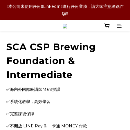
‼️本公司未使用任何‼️LinkedIn‼️進行任何業務，請大家注意網路詐
‼️本公司未使用任何‼️LinkedIn‼️進行任何業務，請大家注意網路詐
騙‼️
騙‼️
‼️咖啡豆喝完了！咖啡袋就丟掉嗎！當然不是囉！長期購買的老客
戶都懂的省錢技術，點擊文字查看詳情內容‼️
SCA CSP Brewing
‼️單品咖啡任選二包9折優惠！買更多折扣越多喔‼️
Foundation &
‼️本公司未使用任何‼️LinkedIn‼️進行任何業務，請大家注意網路詐
Intermediate
騙‼️
✅海內外國際級講師Mars授課
✅系統化教學，高效學習
✅完整課後保障
✅不開放 LINE Pay & 一卡通 MONEY 付款