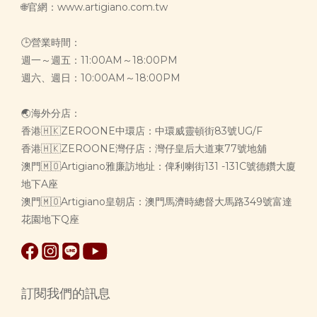
🌐官網：www.artigiano.com.tw
🕒營業時間：
週一～週五：11:00AM～18:00PM
週六、週日：10:00AM～18:00PM
🌏海外分店：
香港🇭🇰ZEROONE中環店：中環威靈頓街83號UG/F
香港🇭🇰ZEROONE灣仔店：灣仔皇后大道東77號地舖
澳門🇲🇴Artigiano雅廉訪地址：俾利喇街131 -131C號德鑽大廈
地下A座
澳門🇲🇴Artigiano皇朝店：澳門馬濟時總督大馬路349號富達
花園地下Q座
訂閱我們的訊息