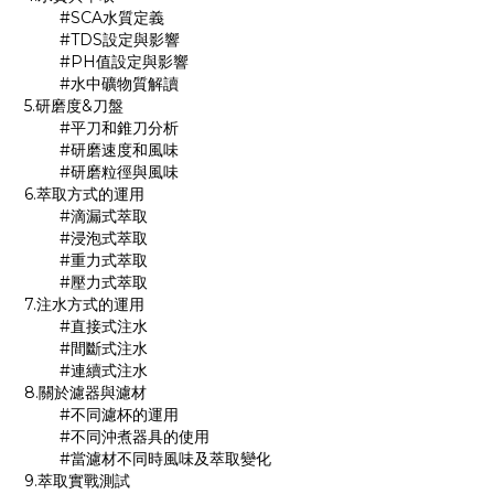
#SCA水質定義
#TDS設定與影響
#PH值設定與影響
#水中礦物質解讀
5.研磨度&刀盤
#平刀和錐刀分析
#研磨速度和風味
#研磨粒徑與風味
6.萃取方式的運用
#滴漏式萃取
#浸泡式萃取
#重力式萃取
#壓力式萃取
7.注水方式的運用
#直接式注水
#間斷式注水
#連續式注水
8.關於濾器與濾材
#不同濾杯的運用
#不同沖煮器具的使用
#當濾材不同時風味及萃取變化
9.萃取實戰測試