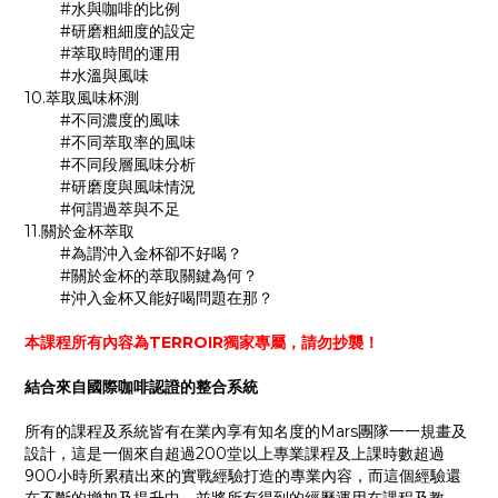
#水與咖啡的比例
#研磨粗細度的設定
#萃取時間的運用
#水溫與風味
10.萃取風味杯測
#不同濃度的風味
#不同萃取率的風味
#不同段層風味分析
#研磨度與風味情況
#何謂過萃與不足
11.關於金杯萃取
#為謂沖入金杯卻不好喝？
#關於金杯的萃取關鍵為何？
#沖入金杯又能好喝問題在那？
本課程所有內容為TERROIR獨家專屬，請勿抄襲！
結合來自國際咖啡認證的整合系統
所有的課程及系統皆有在業內享有知名度的Mars團隊一一規畫及
設計，這是一個來自超過200堂以上專業課程及上課時數超過
900小時所累積出來的實戰經驗打造的專業內容，而這個經驗還