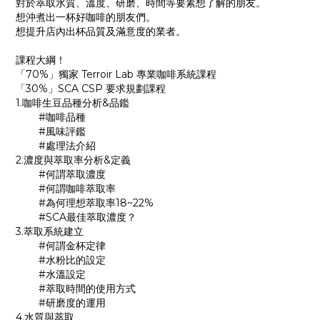
對於萃取水質、溫度、研磨、時間等要素想了解的朋友。
想沖煮出一杯好咖啡的朋友們。
想提升店內出杯品質及滿意度的業者。
課程大綱！
「70%」獨家 Terroir Lab 專業咖啡系統課程
「30%」SCA CSP 要求規劃課程
1.咖啡生豆品種分析&品鑑
#咖啡品種
#風味評鑑
#處理法介紹
2.濃度與萃取率分析&定義
#何謂萃取濃度
#何謂咖啡萃取率
#為何理想萃取率18~22%
#SCA最佳萃取濃度？
3.萃取系統建立
#何謂金杯定律
#水粉比的設定
#水溫設定
#萃取時間的使用方式
#研磨度的運用
4.水質與萃取