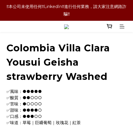
‼️本公司未使用任何‼️LinkedIn‼️進行任何業務，請大家注意網路詐
‼️本公司未使用任何‼️LinkedIn‼️進行任何業務，請大家注意網路詐
騙‼️
騙‼️
‼️咖啡豆喝完了！咖啡袋就丟掉嗎！當然不是囉！長期購買的老客
戶都懂的省錢技術，點擊文字查看詳情內容‼️
Colombia Villa Clara
‼️單品咖啡任選二包9折優惠！買更多折扣越多喔‼️
Yousui Geisha
‼️本公司未使用任何‼️LinkedIn‼️進行任何業務，請大家注意網路詐
strawberry Washed
騙‼️
✅風味：●●●●●
✅酸質：●●○○○
✅苦味：●○○○○
✅甜味：●●●●○
✅口感：●●●○○
✅味道：草莓｜巨𡶶葡萄｜玫瑰花｜紅茶