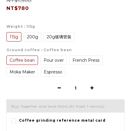
NT$1,500
NT$780
Weight
: 115g
115g
200g
20g玻璃管裝
Ground coffee
: Coffee bean
Coffee bean
Pour over
French Press
Moka Maker
Espresso
Buy Together and Save More
(At most 1 item(s))
Coffee grinding reference metal card