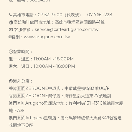
📞高雄市電話：07-521-9100（代表號）、07-766-1228
🏠高雄咖啡館門市地址：高雄市鹽埕區建國四路41號
📧 客服信箱：service@caffeartigiano.com.tw
🌐官網：www.artigiano.com.tw
🕒營業時間：
週一～週五：11:00AM～18:00PM
週六、週日：10:00AM～18:00PM
🌏海外分店：
香港🇭🇰ZEROONE中環店：中環威靈頓街83號UG/F
香港🇭🇰ZEROONE灣仔店：灣仔皇后大道東77號地舖
澳門🇲🇴Artigiano雅廉訪地址：俾利喇街131 -131C號德鑽大廈
地下A座
澳門🇲🇴Artigiano皇朝店：澳門馬濟時總督大馬路349號富達
花園地下Q座