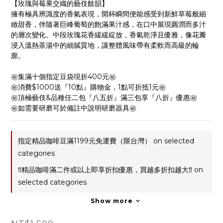
【玫瑰與莓果交織的藝伎餘韻】
擁有極具辨識度的香氣表現，開杯瞬間便能感受到新鮮草莓般細
緻甜香，伴隨著巨峰葡萄的飽滿果汁感，在口中展現圓潤而多汁
的層次變化。中段玫瑰花香緩緩綻放，香氣乾淨且優雅，像花瓣
浸入溫熱茶湯中的細膩質地，讓整體風味帶有柔軟而高級的輪
廓。
㊙️集滿十個指定豆袋現折400元㊙️
㊙️消費$1000送『10點』購物金，1點可折抵1元㊙️
㊙️頂極藝伎&品種任二包『八五折』滿三包享『八折』優惠㊙️
㊙️如需要研磨可於備註中說明研磨器具㊙️
指定精品咖啡豆滿1199元免運費（限台灣） on selected
categories
‼️精品咖啡滿二件或以上即享折扣優惠，買越多折扣越大‼️ on
selected categories
Show more