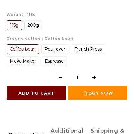
Weight
: 115g
115g
200g
Ground coffee
: Coffee bean
Coffee bean
Pour over
French Press
Moka Maker
Espresso
ADD TO CART
BUY NOW
Additional
Shipping &