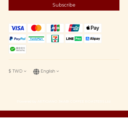
Subscribe
$
TWD
English
Powered by ARTIGIANO JIKABI COFFEE ROASTERS Ltd.
BUY NOW