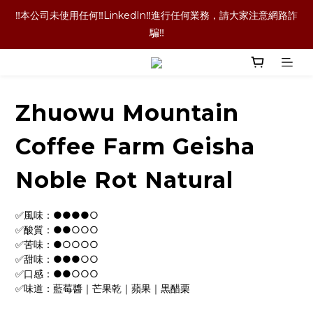
‼️本公司未使用任何‼️LinkedIn‼️進行任何業務，請大家注意網路詐
‼️本公司未使用任何‼️LinkedIn‼️進行任何業務，請大家注意網路詐
騙‼️
騙‼️
‼️咖啡豆喝完了！咖啡袋就丟掉嗎！當然不是囉！長期購買的老客
戶都懂的省錢技術，點擊文字查看詳情內容‼️
Zhuowu Mountain
‼️單品咖啡任選二包9折優惠！買更多折扣越多喔‼️
Coffee Farm Geisha
‼️本公司未使用任何‼️LinkedIn‼️進行任何業務，請大家注意網路詐
Noble Rot Natural
騙‼️
✅風味：●●●●○
✅酸質：●●○○○
✅苦味：●○○○○
✅甜味：●●●○○
✅口感：●●○○○
✅味道：藍莓醬｜芒果乾｜蘋果｜黒醋栗