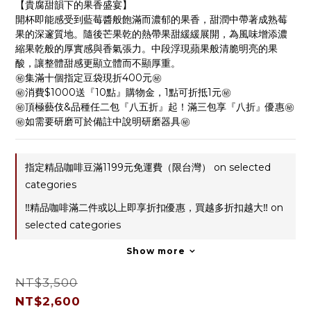
【貴腐甜韻下的果香盛宴】
開杯即能感受到藍莓醬般飽滿而濃郁的果香，甜潤中帶著成熟莓
果的深邃質地。隨後芒果乾的熱帶果甜緩緩展開，為風味增添濃
縮果乾般的厚實感與香氣張力。中段浮現蘋果般清脆明亮的果
酸，讓整體甜感更顯立體而不顯厚重。
㊙️集滿十個指定豆袋現折400元㊙️
㊙️消費$1000送『10點』購物金，1點可折抵1元㊙️
㊙️頂極藝伎&品種任二包『八五折』起！滿三包享『八折』優惠㊙️
㊙️如需要研磨可於備註中說明研磨器具㊙️
指定精品咖啡豆滿1199元免運費（限台灣） on selected
categories
‼️精品咖啡滿二件或以上即享折扣優惠，買越多折扣越大‼️ on
selected categories
Show more
NT$3,500
NT$2,600