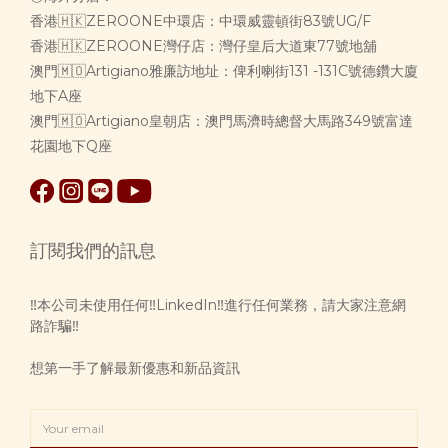
香港🇭🇰ZEROONE中環店：中環威靈頓街83號UG/F
香港🇭🇰ZEROONE灣仔店：灣仔皇后大道東77號地舖
澳門🇲🇴Artigiano雅廉訪地址：俾利喇街131 -131C號德鑽大廈
地下A座
澳門🇲🇴Artigiano皇朝店：澳門馬濟時總督大馬路349號富達
花園地下Q座
訂閱我們的訊息
‼️本公司未使用任何‼️LinkedIn‼️進行任何業務，請大家注意網
路詐騙‼️
想第一手了解最新優惠和新品資訊