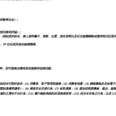
和帳單位址）;
查回復和評論）;
（例如您的姓名、個人資料圖片、喜歡、位置、朋友清單以及社交媒體網路或應用程式註冊
、IP 位址或其他在線標識碼。
料，則可能無法獲得某些服務和促銷活動。
不限於提供：(1) 消費者、客戶管理與服務；(2) 消費者保護；(3) 網路購物及其他電子商
智慧財產權爭議等 )； (6) 增進安全交易行為；(7) 收取債務； (8) 通知您商業機會、產品
約之潛在不法行為；(11) 履行條款與細則及退換貨政策；(12) 依法令所為之行為；以及 (