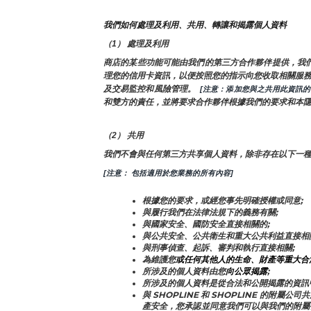
我們如何處理及利用、共用、轉讓和揭露個人資料
（1） 處理及利用
商店的某些功能可能由我們的第三方合作夥伴提供，我
理您的信用卡資訊，以便按照您的指示向您收取相關服務費
及交易監控和風險管理。 
 [注意：添加您與之共用此資訊
和雙方的責任，並將要求合作夥伴根據我們的要求和本
（2） 共用
我們不會與任何第三方共享個人資料，除非存在以下一
[注意： 包括適用於您業務的所有內容]
根據您的要求，或經您事先明確授權或同意;
與履行我們在法律法規下的義務有關;
與國家安全、國防安全直接相關的;
與公共安全、公共衛生和重大公共利益直接相
與刑事偵查、起訴、審判和執行直接相關;
為維護您
或任何其他人的生命、財產等重大合
所涉及的個人資料由您
向公眾揭露
;
所涉及的個人資料是從合法和公開揭露的資訊
與 SHOPLINE 和 SHOPLINE 的
產安全，您承認並同意我們可以與我們的附屬