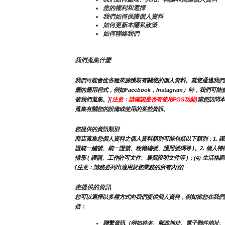
您的權利和選擇
我們如何保護個人資料
如何更新本隱私政策
如何聯絡我們
我們蒐集什麼
我們可能會從各種來源獲取有關您的個人資料。當您通過我們的
應的應用程式，例如Facebook，Instagram）時
被我們蒐集。]
[注意：請確認是否有使用POS功能]
當您訪問本
蒐集有關您的設備或使用的某些資訊。
您提供的資訊類別
商店蒐集您個人資料之個人資料類別可能包括以下類別：1. 識別類 -
證統一編號、統一證號、稅籍編號、護照號碼等 )。2. 個人特徵類 
情形 ( 護照、工作許可文件、居留證明文件等 )；(4) 生活格
[注意：請務必列出適用於您業務的所有內容]
您提供的資訊
您可以選擇以多種方式向我們提供個人資料，例如當您在我們
括：
聯繫資訊（例如姓名、郵政地址、電子郵件地址、