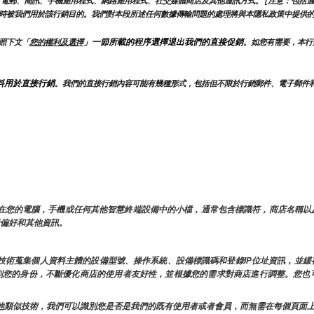
電郵、簡訊、手機應用程式、網路應用程式、社交媒體商店及其他通訊方式。 [注意：包括適
時被我們用於該行銷目的。我們對本段所述任何數據傳輸問題的處理將與本隱私政策中提供
」一節所載的程序選擇退出我們的直接促銷
照下文「
您的權利及選擇
。如您有需要，本行
料用於直接行銷
。我們的直接行銷內容可能有幾種形式，包括但不限於行銷郵件、電子郵件
存儲在您的電腦，手機或任何其他智慧終端設備中的小檔，通常包含標識符，商店名稱
用者偏好和其他資訊。
類似技術蒐集個人資料主體的設備型號、操作系統、設備標識碼和登錄IP位址資訊，並
時識別您的身份，不斷優化商店的使用者友好性，並根據您的需求對商店進行調整。您
ie和其他類似技術，我們可以識別您是否是我們的既有使用者或者會員，而無需在每個頁