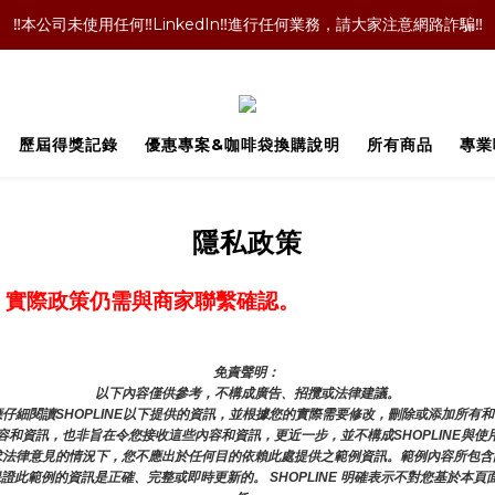
‼️本公司未使用任何‼️LinkedIn‼️進行任何業務，請大家注意網路詐騙‼️
‼️本公司未使用任何‼️LinkedIn‼️進行任何業務，請大家注意網路詐騙‼️
！咖啡袋就丟掉嗎！當然不是囉！長期購買的老客戶都懂的省錢技術，點擊文
‼️單品咖啡任選二包9折優惠！買更多折扣越多喔‼️
歷屆得獎記錄
優惠專案&咖啡袋換購說明
所有商品
專業
‼️本公司未使用任何‼️LinkedIn‼️進行任何業務，請大家注意網路詐騙‼️
隱私政策
，實際政策仍需與商家聯繫確認。
免責聲明： 
以下內容僅供參考，不構成廣告、招攬或法律建議。
仔細閱讀SHOPLINE以下提供的資訊，並根據您的實際需要修改，刪除或添加所有
和資訊，也非旨在令您接收這些內容和資訊，更近一步，並不構成SHOPLINE與使
求法律意見的情況下，您不應出於任何目的依賴此處提供之範例資訊。範例內容所包含
或保證此範例的資訊是正確、完整或即時更新的。 SHOPLINE 明確表示不對您基於