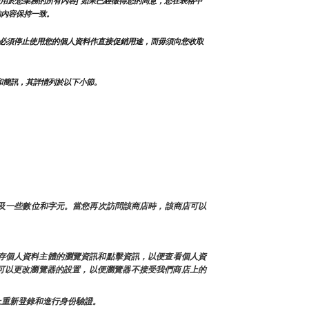
用於您業務的所有內容] 如果已經徵得您的同意，您在表格中
的內容保持一致。
必須停止使用您的個人資料作直接促銷用途，而毋須向您收取
和簡訊，其詳情列於以下小節。
以及一些數位和字元。當您再次訪問該商店時，該商店可以
緩存個人資料主體的瀏覽資訊和點擊資訊，以便查看個人資
也可以更改瀏覽器的設置，以便瀏覽器不接受我們商店上的
面上重新登錄和進行身份驗證。