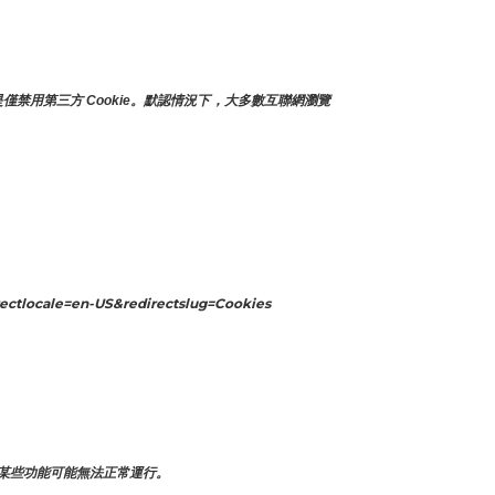
僅禁用第三方 Cookie。默認情況下，大多數互聯網瀏覽
ectlocale=en-US&redirectslug=Cookies
某些功能可能無法正常運行。