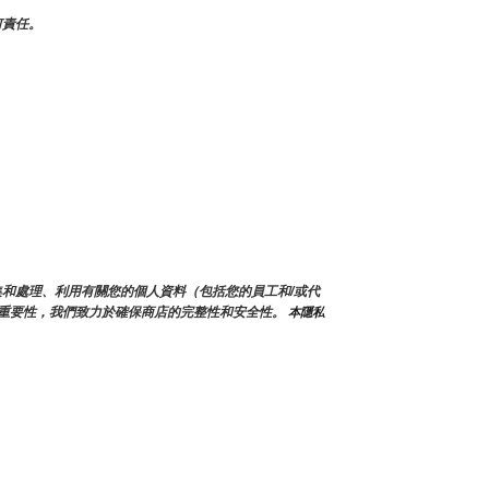
何責任。
會蒐集和處理、利用有關您的個人資料（包括您的員工和/或代
重要性，我們致力於確保商店的完整性和安全性。
 本隱私