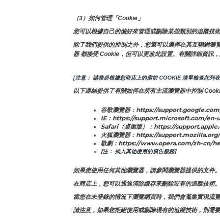
（3）如何管理「Cookie」
您可以根據自己的偏好來管理或刪除某些類別的追蹤技術
除了我們提供的控制之外，您還可以選擇在其互聯網瀏覽器中
器 都接受 Cookie，但可以更改此設置。有關詳細資訊，
[注意： 請務必根據您商店上的當前 COOKIE 清單檢查此列表
以下連結提供了有關如何在所有主流瀏覽器中控制 Cooki
谷歌瀏覽器：https://support.google.com
IE：https://support.microsoft.com/en-u
Safari（桌面版）：https://support.apple
火狐瀏覽器：https://support.mozilla.org/e
歌劇：https://www.opera.com/zh-cn/he
[注： 插入其他使用的廣告服務]
如果您使用任何其他瀏覽器，請參閱瀏覽器提供的文件
在商店上，您可以通過清除緩存來刪除現有的追蹤技術
當您在未登錄的情況下瀏覽網頁時，我們會蒐集實現流覽功
請注意，如果您拒絕使用或刪除現有的追蹤技術，則需