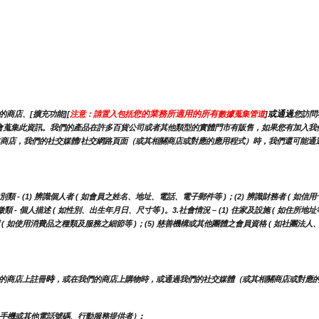
您的業務所適用的所有
或通過
商店、[擴充功能][
注意：請置入包括
數據蒐集管道
]
您訪問
，我們可能會蒐集此資訊。我們的產品在許多百貨公司或者其他類型的實體門市有販售，如果您有加
商店，我們的社交媒體/社交網路頁面（或其相關商店或對應的應用程式）時，我們還可能通過
 (1) 辨識個人者 ( 如會員之姓名、地址、電話、電子郵件等 )；(2) 辨識財務者 ( 如信用
- 個人描述 ( 如性別、出生年月日、尺寸等 )。3.社會情況 – (1) 住家及設施 ( 如住所地址
調 ( 如使用消費品之種類及服務之細節等 )；(5) 慈善機構或其他團體之會員資格 ( 如社團法
時
的商店上註冊
，或在我們的商店上購物時，或通過我們的社交媒體（或其相關商店或對應
手機或其他電話號碼、行動服務提供者）;