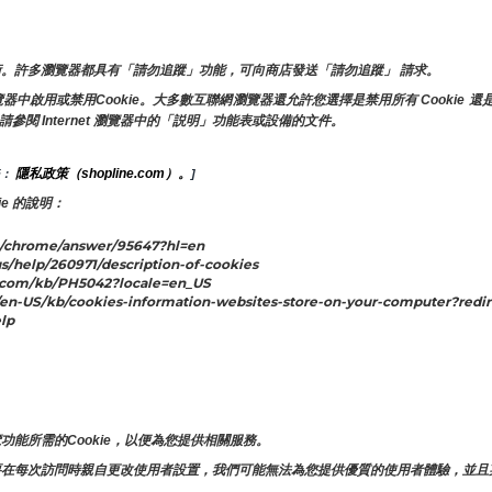
。許多瀏覽器都具有「請勿追蹤」功能，可向商店發送「請勿追蹤」 請求。
啟用或禁用Cookie。大多數互聯網瀏覽器還允許您選擇是禁用所有 Cookie 還是
請參閱 Internet 瀏覽器中的「説明」功能表或設備的文件。
隱私政策（shopline.com）。
： 
]
e 的說明：
/chrome/answer/95647?hl=en
s/help/260971/description-of-cookies
.com/kb/PH5042?locale=en_US
n-US/kb/cookies-information-websites-store-on-your-computer?redir
lp
。
。
能所需的Cookie，以便為您提供相關服務。
要在每次訪問時親自更改使用者設置，我們可能無法為您提供優質的使用者體驗，並且