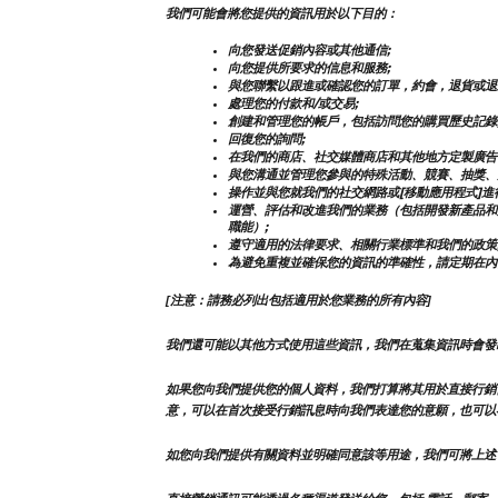
我們可能會將您提供的資訊用於以下目的：
向您發送促銷內容或其他通信;
向您提供所要求的信息和服務;
與您聯繫以跟進或確認您的訂單，約會，退貨或退
處理您的付款和/或交易;
創建和管理您的帳戶，包括訪問您的購買歷史記錄
回復您的詢問;
在我們的商店、社交媒體商店和其他地方定製廣告
與您溝通並管理您參與的特殊活動、競賽、抽獎、
操作並與您就我們的社交網路或[移動應用程式]進
運營、評估和改進我們的業務（包括開發新產品和
職能）;
遵守適用的法律要求、相關行業標準和我們的政策
為避免重複並確保您的資訊的準確性，請定期在內
[注意：請務必列出包括適用於您業務的所有內容]
我們還可能以其他方式使用這些資訊，我們在蒐集資訊時會發
如果您向我們提供您的個人資料，我們打算將其用於直接行銷
意，可以在首次接受行銷訊息時向我們表達您的意願，也可以
如您向我們提供有關資料並明確同意該等用途，我們可將上述