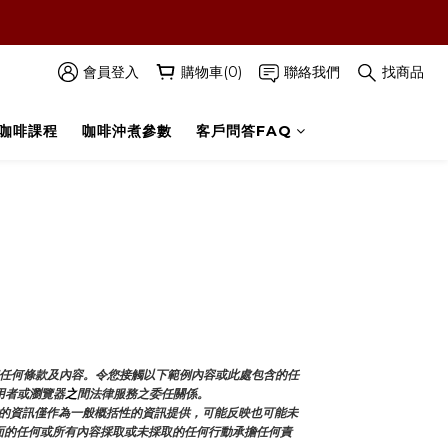
字查看詳情內容‼️
會員登入
購物車(0)
聯絡我們
找商品
咖啡課程
咖啡沖煮參數
客戶問答FAQ
和任何條款及內容。令您接觸以下範例內容或此處包含的任
用者或瀏覽器
之
間法律服務之委任關係。
的資訊僅作為一般概括性的資訊提供，可能反映也可能未
本頁面的任何或所有內容採取或未採取的任何行動承擔任何責