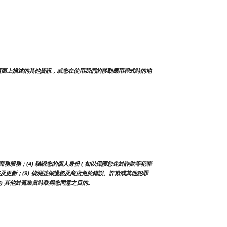
頁面上描述的其他資訊，或您在使用我們的移動應用程式時的地
務服務；(4) 驗證您的個人身份 ( 如以保護您免於詐欺等犯罪
、服務及更新；(9) 偵測並保護您及商店免於錯誤、詐欺或其他犯罪
13) 其他於蒐集當時取得您同意之目的。