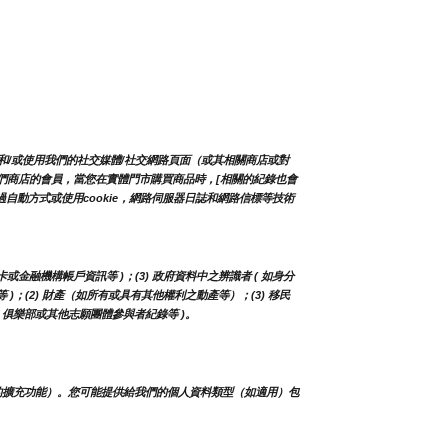
和/或使用我們的社交媒體/社交網路頁面（或其相關商店或對
入我們商店的會員，當您在實體門市購買商品時，[相關的紀錄也會
自動方式或使用cookie，網路伺服器日誌和網路信標等技術
卡或金融機構帳戶資訊等 )；(3) 政府資料中之辨識者 ( 如身分
等 )；(2) 財產（如所有或具有其他權利之動產等）；(3) 移民
人、俱樂部或其他志願團體參與者紀錄等 )。
的擴充功能）。您可能提供給我們的個人資料類型（如適用）包