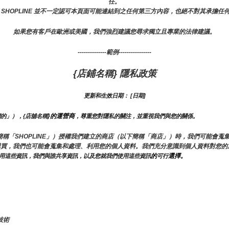
任。
 SHOPLINE 並不一定認可本頁面可能連結到之任何第三方內容，也絕不對其承擔任
如果您有客戶在歐洲或美國，我們強烈建議您尋求獨立且專業的法律建議。
--------------範例----------------
{店鋪名稱} 隱私政策
更新和生效日期： [日期]
}的運營商
們的」），{店舖名稱
，尊重您對隱私的關注，並重視我們與您的關係。 
E（以下簡稱「SHOPLINE」）授權我們建立的商店（以下簡稱「商店」）時，我們可能
購買，我們也可能會蒐集和處理、利用您的個人資料。我們充分意識到個人資料對您的
的
選擇。
用這些資訊，我們與誰共享資訊，以及您就我們使用這些資訊
可行
技術