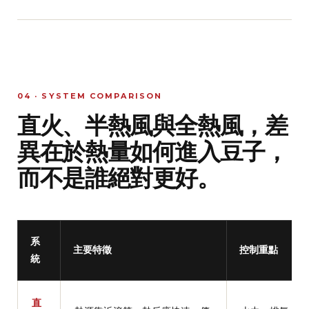
04 · SYSTEM COMPARISON
直火、半熱風與全熱風，差
異在於熱量如何進入豆子，
而不是誰絕對更好。
系
主要特徵
控制重點
統
直