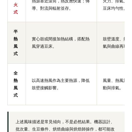
熱源靠近滾筒，熱反應快速；傳
火力、排氣、滾
火
導、對流與輻射並存。
豆床均勻性。
式
半
熱
實心鼓或間接加熱結構，搭配熱
鼓壁溫度、熱風
風
風穿過豆床。
氣與曲線再現性
式
全
熱
以高速熱風作為主要熱源，降低
風量、熱風溫度
風
鼓壁接觸影響。
動與排氣。
式
上述風味描述是常見傾向，不是必然結果。機器設計、
批次量、生豆條件、烘焙曲線與烘焙師操作，都可能改