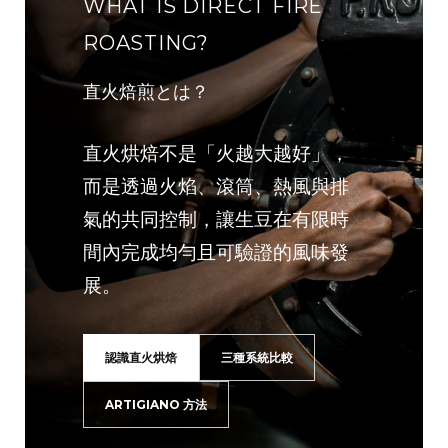
WHAT IS DIRECT FIRE
ROASTING?
直火焙煎とは？
直火烘焙不是「火越大越好」，
而是透過火焰、滾筒、熱風與排
氣的共同控制，讓生豆在有限時
間內完成均勻且可驗證的風味發
展。
認識直火烘焙
三種系統比較
ARTIGIANO 方法