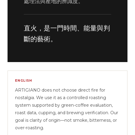
處理法與產地的辨識度。
直火，是一門時間、能量與判
斷的藝術。
ENGLISH
ARTIGIANO does not choose direct fire for
nostalgia. We use it as a controlled roasting
system supported by green-coffee evaluation,
roast data, cupping, and brewing verification. Our
goal is clarity of origin—not smoke, bitterness, or
over-roasting.