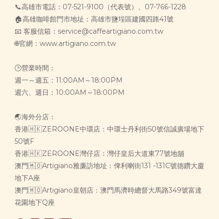
📞高雄市電話：07-521-9100（代表號）、07-766-1228
🏠高雄咖啡館門市地址：高雄市鹽埕區建國四路41號
📧 客服信箱：service@caffeartigiano.com.tw
🌐官網：www.artigiano.com.tw
🕒營業時間：
週一～週五：11:00AM～18:00PM
週六、週日：10:00AM～18:00PM
🌏海外分店：
香港🇭🇰ZEROONE中環店：中環士丹利街50號信誠廣場地下
50號F
香港🇭🇰ZEROONE灣仔店：灣仔皇后大道東77號地舖
澳門🇲🇴Artigiano雅廉訪地址：俾利喇街131 -131C號德鑽大廈
地下A座
澳門🇲🇴Artigiano皇朝店：澳門馬濟時總督大馬路349號富達
花園地下Q座