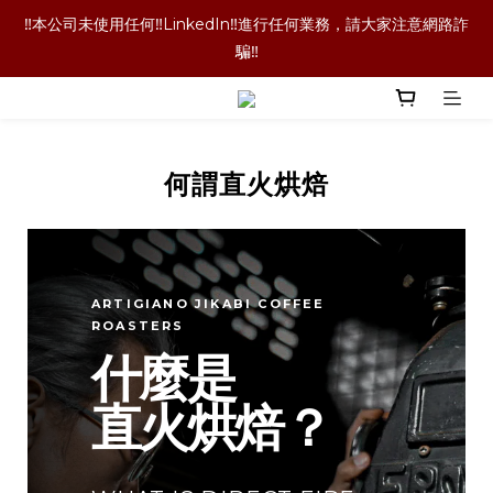
‼️本公司未使用任何‼️LinkedIn‼️進行任何業務，請大家注意網路詐
‼️本公司未使用任何‼️LinkedIn‼️進行任何業務，請大家注意網路詐
騙‼️
騙‼️
‼️咖啡豆喝完了！咖啡袋就丟掉嗎！當然不是囉！長期購買的老客
戶都懂的省錢技術，點擊文字查看詳情內容‼️
何謂直火烘焙
‼️單品咖啡任選二包9折優惠！買更多折扣越多喔‼️
‼️本公司未使用任何‼️LinkedIn‼️進行任何業務，請大家注意網路詐
騙‼️
ARTIGIANO JIKABI COFFEE
ROASTERS
什麼是
直火烘焙？