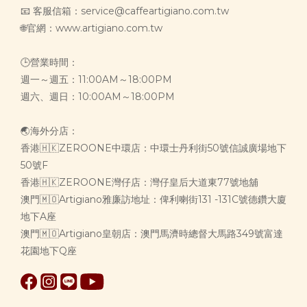
📧 客服信箱：service@caffeartigiano.com.tw
🌐官網：www.artigiano.com.tw
🕒營業時間：
週一～週五：11:00AM～18:00PM
週六、週日：10:00AM～18:00PM
🌏海外分店：
香港🇭🇰ZEROONE中環店：中環士丹利街50號信誠廣場地下
50號F
香港🇭🇰ZEROONE灣仔店：灣仔皇后大道東77號地舖
澳門🇲🇴Artigiano雅廉訪地址：俾利喇街131 -131C號德鑽大廈
地下A座
澳門🇲🇴Artigiano皇朝店：澳門馬濟時總督大馬路349號富達
花園地下Q座