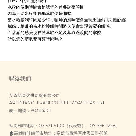
在Mars的沖煮系統中
水粉的浸泡時間會是我們的首要調整項目
因為只要水粉接觸那萃取便是開始
當水粉接觸時間過少時，咖啡的風味便會呈現出強烈而明顯的酸
鹹感，相反的當水粉接觸時間過久便會出現苦澀的觸感。
而甜感的感受便在於萃取不足及萃取過渡間的掌控
所以您的萃取都有算時間嗎？
聯絡我們
艾奇諾直火烘焙廠有限公司
ARTIGIANO JIKABI COFFEE ROASTERS Ltd.
統一編號：90384301
📞高雄市電話：07-521-9100（代表號）、07-766-1228
🏠高雄咖啡館門市地址：高雄市鹽埕區建國四路41號