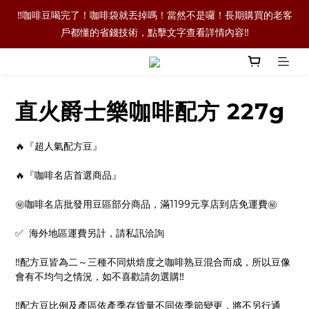
‼️本公司未使用任何‼️LinkedIn‼️進行任何業務，請大家注意網路詐
‼️咖啡豆喝完了！咖啡袋就丟掉嗎！當然不是囉！長期購買的老客
戶都懂的省錢技術，點擊文字查看詳情內容‼️
騙‼️
‼️單品咖啡任選二包9折優惠！買更多折扣越多喔‼️
直火爵士樂咖啡配方 227g
‼️本公司未使用任何‼️LinkedIn‼️進行任何業務，請大家注意網路詐
騙‼️
🔥『超人氣配方豆』
🔥『咖啡名店首選商品』
㊙️咖啡名店批發用豆區部分商品，滿1199元享店到店免運費㊙️
✅  海外地區運費另計，請私訊洽詢
‼️配方豆皆為二～三種不同烘焙度之咖啡熟豆混合而成，所以豆像
會有不均勻之情況，如不喜歡請勿選購‼️
‼️配方豆比例及產區依產季存貨量不同依季節變更，將不另行通