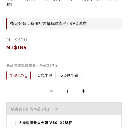
知‼️
指定分類，商用配方超商取貨滿1199免運費
NT$300
NT$185
商品包裝規格重量
: 半磅227g
半磅227g
10包半磅
20包半磅
以優惠價加購商品
(最多 1 件)
大港盃限量大火龍 V60-02濾杯