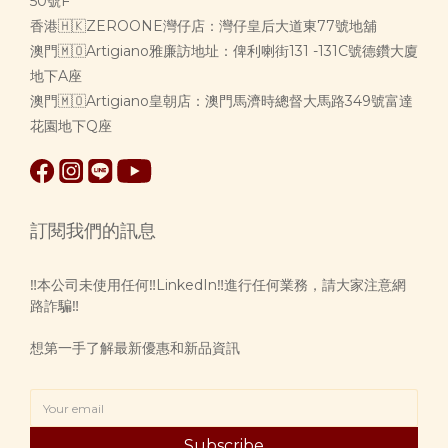
50號F
香港🇭🇰ZEROONE灣仔店：灣仔皇后大道東77號地舖
澳門🇲🇴Artigiano雅廉訪地址：俾利喇街131 -131C號德鑽大廈
地下A座
澳門🇲🇴Artigiano皇朝店：澳門馬濟時總督大馬路349號富達
花園地下Q座
訂閱我們的訊息
‼️本公司未使用任何‼️LinkedIn‼️進行任何業務，請大家注意網
路詐騙‼️
想第一手了解最新優惠和新品資訊
Subscribe