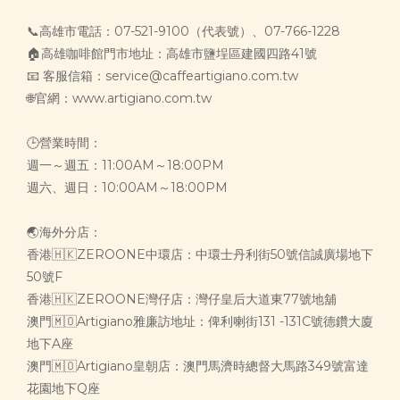
📞高雄市電話：07-521-9100（代表號）、07-766-1228
🏠高雄咖啡館門市地址：高雄市鹽埕區建國四路41號
📧 客服信箱：service@caffeartigiano.com.tw
🌐官網：www.artigiano.com.tw
🕒營業時間：
週一～週五：11:00AM～18:00PM
週六、週日：10:00AM～18:00PM
🌏海外分店：
香港🇭🇰ZEROONE中環店：中環士丹利街50號信誠廣場地下
50號F
香港🇭🇰ZEROONE灣仔店：灣仔皇后大道東77號地舖
澳門🇲🇴Artigiano雅廉訪地址：俾利喇街131 -131C號德鑽大廈
地下A座
澳門🇲🇴Artigiano皇朝店：澳門馬濟時總督大馬路349號富達
花園地下Q座