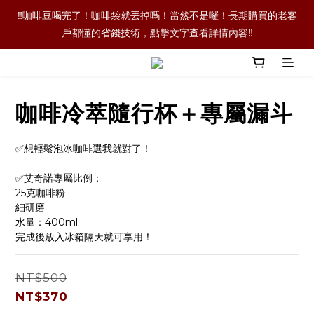
‼️本公司未使用任何‼️LinkedIn‼️進行任何業務，請大家注意網路詐
‼️咖啡豆喝完了！咖啡袋就丟掉嗎！當然不是囉！長期購買的老客
戶都懂的省錢技術，點擊文字查看詳情內容‼️
騙‼️
‼️單品咖啡任選二包9折優惠！買更多折扣越多喔‼️
咖啡冷萃隨行杯＋專屬漏斗
‼️本公司未使用任何‼️LinkedIn‼️進行任何業務，請大家注意網路詐
騙‼️
✅想輕鬆泡冰咖啡選我就對了！
✅艾奇諾專屬比例：
25克咖啡粉
細研磨
水量：400ml
完成後放入冰箱隔天就可享用！
NT$500
NT$370