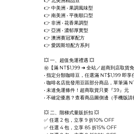
👉 北美洲精品豆
👉 中美洲 • 果調風味型
👉 南美洲 • 平衡順口型
👉 非洲 • 花香果調型
👉 亞洲 • 濃郁厚實型
👉 澳洲賽冠軍配方
👉 愛因斯坦配方系列
💥 一、超值免運禮遇 💥
㊙️【滿 NT$1,199 ➔ 全站／超商到店取貨
• 指定分類咖啡豆，任選滿 NT$1,199 
• 咖啡名店批發用豆區部分商品，單筆滿 NT
• 未達免運條件！超商取貨只要『39』元
• 不確定優惠？查看商品圖側邊（手機版
💥 二、階梯式量販折扣 💥
✅ 任選 2 包，立享 9 折10% OFF
✅ 任選 4 包，立享 85 折15% OFF