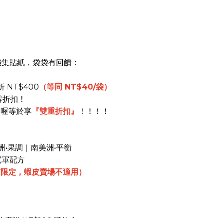
）
錢集貼紙，袋袋有回饋：
折 NT$400
（等同 NT$40/袋）
得折扣！
扣喔等於享
『雙重折扣』
！！！！
洲•果調｜南美洲•平衡
冠軍配方
市限定，蝦皮賣場不適用）