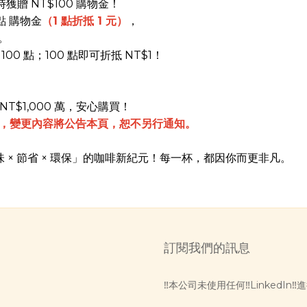
獲贈 NT$100 購物金！
 點 購物金
（1 點折抵 1 元）
，
限。
100 點；100 點即可折抵 NT$1！
T$1,000 萬，安心購買！
利，變更內容將公告本頁，恕不另行通知。
啟「品味 × 節省 × 環保」的咖啡新紀元！每一杯，都因你而更非凡。
訂閱我們的訊息
‼️本公司未使用任何‼️LinkedI