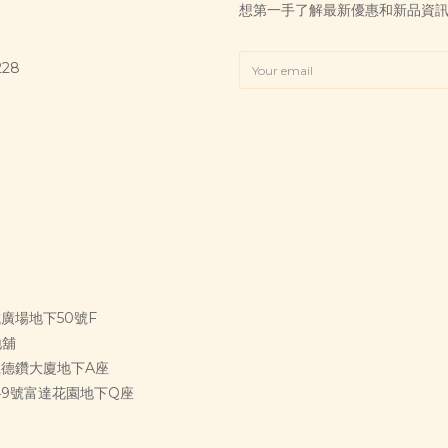
想第一手了解最新優惠和新品資
228
誠廣場地下50號F
地舖
1C號德鑽大廈地下A座
349號富達花園地下Q座