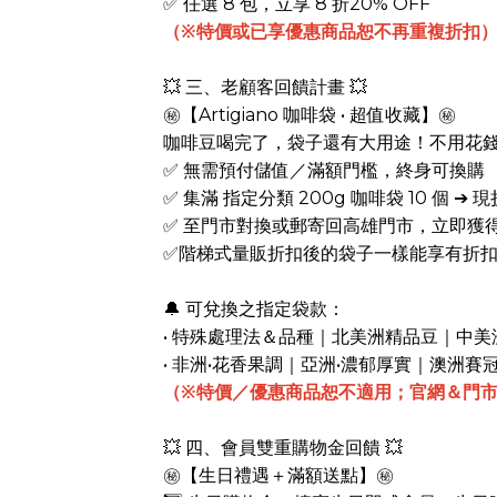
✅ 任選 8 包，立享 8 折20% OFF
（※特價或已享優惠商品恕不再重複折扣
💥 三、老顧客回饋計畫 💥
㊙️【Artigiano 咖啡袋 • 超值收藏】㊙️
咖啡豆喝完了，袋子還有大用途！不用花
✅ 無需預付儲值／滿額門檻，終身可換購
✅ 集滿 指定分類 200g 咖啡袋 10 個 ➔ 現
✅ 至門市對換或郵寄回高雄門市，立即獲
✅階梯式量販折扣後的袋子一樣能享有折
🔔 可兌換之指定袋款：
• 特殊處理法＆品種｜北美洲精品豆｜中美
• 非洲•花香果調｜亞洲•濃郁厚實｜澳洲賽
（※特價／優惠商品恕不適用；官網＆門
💥 四、會員雙重購物金回饋 💥
㊙️【生日禮遇＋滿額送點】㊙️