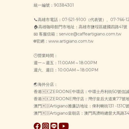
統一編號：90384301
📞高雄市電話：07-521-9100（代表號）、07-766-1
🏠高雄咖啡館門市地址：高雄市鹽埕區建國四路41號
📧 客服信箱：service@caffeartigiano.com.tw
🌐官網：www.artigiano.com.tw
🕒營業時間：
週一～週五：11:00AM～18:00PM
週六、週日：10:00AM～18:00PM
🌏海外分店：
香港🇭🇰ZEROONE中環店：中環士丹利街50號信
香港🇭🇰ZEROONE灣仔店：灣仔皇后大道東77號
澳門🇲🇴Artigiano雅廉訪地址：俾利喇街131 -13
澳門🇲🇴Artigiano皇朝店：澳門馬濟時總督大馬路