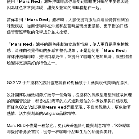
使用「
」濾杯沖咖啡讓你感受到咖啡更好喝的主要原因是
Mars Red
因為紅色常常與溫暖、甜美及豐富的風味聯想在一起。
當你看到「
」濾杯時，大腦便提前激活與這些特質相關的
Mars Red
味覺模板，從而使咖啡在沖煮和品嘗時呈現出更濃郁、更平衡的口感，
儘管實際萃取的化學成分並未改變。
「
」濾杯的顏色能刺激食慾和情緒，使人更容易產生愉悅
Mars Red
感，這種由視覺帶動的多感官整合現象，正是您使用「
」
Mars Red
濾杯沖泡咖啡時，覺得口感更佳，並提升了咖啡的感知風味，讓整體體
驗變得更加美好的特色之一。
GX2 V2 手沖濾杯的設計靈感源自於對極致手工藝與現代美學的追求。
設計團隊以極致細節打磨每一個角落，從濾杯的流線型造型到虹吸原理
的滴漏管設計，都旨在以簡單的方式達到最佳的沖煮效果與口感表現，
而紅色GX2 V2以專屬
亮眼呈現，不僅美觀動人，更象徵著
Mars Red
熱情、活力與創新的Artigiano品牌精神。
Mars RED不僅是一種顏色，更代表著無限可能與創意精神，它鼓勵咖
啡愛好者勇於嘗試，從每一杯咖啡中品味生活的熱情與美好。