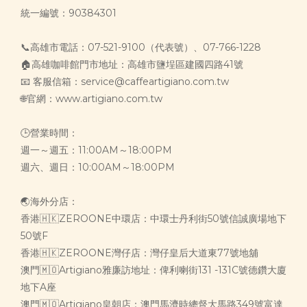
統一編號：90384301
📞高雄市電話：07-521-9100（代表號）、07-766-1228
🏠高雄咖啡館門市地址：高雄市鹽埕區建國四路41號
📧 客服信箱：service@caffeartigiano.com.tw
🌐官網：www.artigiano.com.tw
🕒營業時間：
週一～週五：11:00AM～18:00PM
週六、週日：10:00AM～18:00PM
🌏海外分店：
香港🇭🇰ZEROONE中環店：中環士丹利街50號信誠廣場地下
50號F
香港🇭🇰ZEROONE灣仔店：灣仔皇后大道東77號地舖
澳門🇲🇴Artigiano雅廉訪地址：俾利喇街131 -131C號德鑽大廈
地下A座
澳門🇲🇴Artigiano皇朝店：澳門馬濟時總督大馬路349號富達