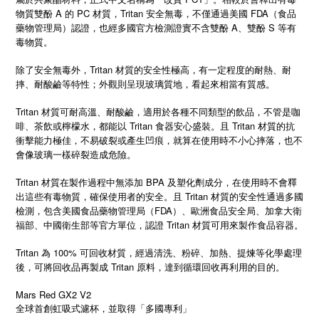
物質雙酚 A 的 PC 材質，Tritan 安全無毒，不僅通過美國 FDA（食品
藥物管理局）認證，也經多國官方檢測證實不含雙酚 A、雙酚 S 等有
毒物質。
除了安全無毒外，Tritan 材質的安全性極高，有一定程度的耐熱、耐
摔、耐酸鹼等特性；外觀則呈現玻璃質地，看起來相當有質感。
Tritan 材質可耐高溫、耐酸鹼，適用於各種不同類型的飲品，不管是咖
啡、茶飲或檸檬水，都能以 Tritan 食器安心盛裝。且 Tritan 材質的抗
衝擊能力極佳，不易破裂或產生凹痕，就算在使用時不小心摔落，也不
會像玻璃一樣碎裂造成危險。
Tritan 材質在製作過程中無添加 BPA 及塑化劑成分，在使用時不會釋
出這些有毒物質，確保使用者的安全。且 Tritan 材質的安全性通過多國
檢測，包含美國食品藥物管理局（FDA）、歐洲食品安全局、加拿大衛
福部、中國衛生部等官方單位，認證 Tritan 材質可用來製作食品容器。
Tritan 為 100% 可回收材質，經過清洗、粉碎、加熱、提煉等化學處理
後，可將回收品再製成 Tritan 原料，達到循環回收再利用的目的。
Mars Red GX2 V2
全球首創虹吸式濾杯，並取得「多國專利」