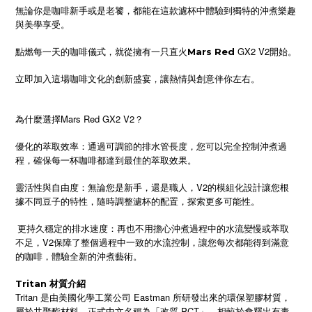
無論你是咖啡新手或是老饕，都能在這款濾杯中體驗到獨特的沖煮樂趣
與美學享受。
點燃每一天的咖啡儀式，就從擁有一只直火
GX2 V2開始。
Mars Red
立即加入這場咖啡文化的創新盛宴，讓熱情與創意伴你左右。
為什麼選擇Mars Red GX2 V2？
優化的萃取效率：通過可調節的排水管長度，您可以完全控制沖煮過
程，確保每一杯咖啡都達到最佳的萃取效果。
靈活性與自由度：無論您是新手，還是職人，V2的模組化設計讓您根
據不同豆子的特性，隨時調整濾杯的配置，探索更多可能性。
更持久穩定的排水速度：再也不用擔心沖煮過程中的水流變慢或萃取
不足，V2保障了整個過程中一致的水流控制，讓您每次都能得到滿意
的咖啡，體驗全新的沖煮藝術。
Tritan 材質介紹
Tritan 是由美國化學工業公司 Eastman 所研發出來的環保塑膠材質，
屬於共聚酯材料，正式中文名稱為「改質 PCT」。相較於會釋出有毒