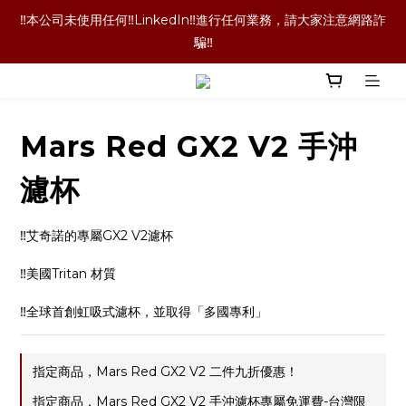
‼️本公司未使用任何‼️LinkedIn‼️進行任何業務，請大家注意網路詐
‼️本公司未使用任何‼️LinkedIn‼️進行任何業務，請大家注意網路詐
騙‼️
騙‼️
‼️咖啡豆喝完了！咖啡袋就丟掉嗎！當然不是囉！長期購買的老客
戶都懂的省錢技術，點擊文字查看詳情內容‼️
Mars Red GX2 V2 手沖
‼️單品咖啡任選二包9折優惠！買更多折扣越多喔‼️
濾杯
‼️本公司未使用任何‼️LinkedIn‼️進行任何業務，請大家注意網路詐
騙‼️
‼️艾奇諾的專屬GX2 V2濾杯
‼️美國Tritan 材質
‼️全球首創虹吸式濾杯，並取得「多國專利」
指定商品，Mars Red GX2 V2 二件九折優惠！
指定商品，Mars Red GX2 V2 手沖濾杯專屬免運費-台灣限